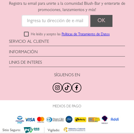
Registra tu email para unirte a la comunidad Blush-Bar y enterarte de
promociones, lanzamientos y más!
He leído y acepto las
Políticas de Tratamiento de Datos
SERVICIO AL CLIENTE
Horario: Lunes a Viernes
INFORMACIÓN
9:00am a 6:00pm
Blush-Bar SAS
shop@blush-bar.com
LINKS DE INTERES
Correo:
shop@blush-bar.com
¿Qué es Blush-Bar?
SÍGUENOS EN
Nuestra Historia
Nuestras Tiendas
100% Original
MEDIOS DE PAGO
Trabaja con Nosotros
Preguntas Frecuentes