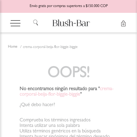
Envío gratis por compras superiores a $150.000 COP
crema-corporal-beija-flor-biggie-biggie
OOPS!
No encontramos ningún resultado para "
crema-
corporal-beija-flor-biggie-biggie
"
¿Qué debo hacer?
Comprueba los términos ingresados
Intenta utilizar una sola palabra
Utiliza términos genéricos en la búsqueda
Intenta buscar sinónimos del término deseado