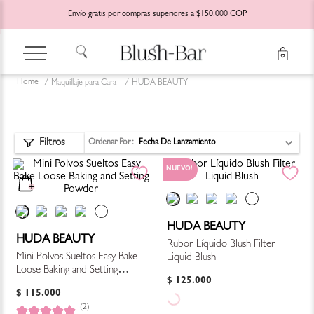
Envío gratis por compras superiores a $150.000 COP
Maquillaje para Cara
HUDA BEAUTY
Ordenar Por
Fecha De Lanzamiento
NUEVO!
HUDA BEAUTY
HUDA BEAUTY
Rubor Líquido Blush Filter
Mini Polvos Sueltos Easy Bake
Liquid Blush
Loose Baking and Setting
$
125
.
000
Powder
$
115
.
000
(2)