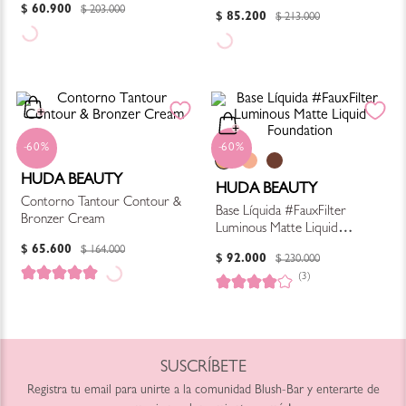
Foundation Stick
$
60
.
900
$
203
.
000
$
85
.
200
$
213
.
000
60%
60%
HUDA BEAUTY
HUDA BEAUTY
Contorno Tantour Contour &
Base Líquida #FauxFilter
Bronzer Cream
Luminous Matte Liquid
Foundation
$
65
.
600
$
164
.
000
$
92
.
000
$
230
.
000
(3)
SUSCRÍBETE
Registra tu email para unirte a la comunidad Blush-Bar y enterarte de