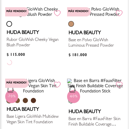
MÁS VENDIDO!
MÁS VENDIDO!
HUDA BEAUTY
HUDA BEAUTY
Rubor GloWish Cheeky Vegan
Base en Polvo GloWish
Blush Powder
Luminous Pressed Powder
$
115
.
000
$
181
.
000
MÁS VENDIDO!
70%
60%
HUDA BEAUTY
HUDA BEAUTY
Base Ligera GloWish Multidew
Base en Barra #FauxFilter Skin
Vegan Skin Tint Foundation
Finish Buildable Coverage