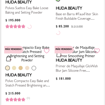
HUDA BEAUTY
Polvos Sueltos Easy Bake Loose
HUDA BEAUTY
Baking and Setting Powder
Base en Barra #FauxFilter Skin
Finish Buildable Coverage
$
195
.
000
Foundation Stick (Promo
$
85
.
200
$
213
.
000
Especial, Ver Descripción)
MÁS VENDIDO!
MÁS VENDIDO!
HUDA BEAUTY
Primer de Maquillaje GloWish
Blur Jam Silicone-Free
HUDA BEAUTY
Smoothing Primer
$
181
.
000
Polvo Compacto Easy Bake and
Snatch Pressed Brightening and
Setting Powder
$
215
.
000
(1)