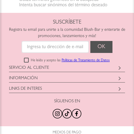
Intenta buscar sinónimos del término deseado
SUSCRÍBETE
Registra tu email para unirte a la comunidad Blush-Bar y enterarte de
promociones, lanzamientos y más!
He leído y acepto las
Políticas de Tratamiento de Datos
SERVICIO AL CLIENTE
Horario: Lunes a Viernes
INFORMACIÓN
9:00am a 6:00pm
Blush-Bar SAS
shop@blush-bar.com
LINKS DE INTERES
Correo:
shop@blush-bar.com
SÍGUENOS EN
¿Qué es Blush-Bar?
Marcas Cruelty Free
Nuestra Historia
Retira en Tienda
Nuestras Tiendas
Productos Nuevos
100% Original
Tamaños Minis
Trabaja con Nosotros
Programa de Reciclaje
MEDIOS DE PAGO