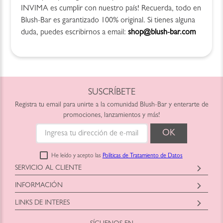
INVIMA es cumplir con nuestro país! Recuerda, todo en
Blush-Bar es garantizado 100% original. Si tienes alguna
duda, puedes escribirnos a email:
shop@blush-bar.com
SUSCRÍBETE
Registra tu email para unirte a la comunidad Blush-Bar y enterarte de
promociones, lanzamientos y más!
He leído y acepto las
Políticas de Tratamiento de Datos
SERVICIO AL CLIENTE
Horario: Lunes a Viernes
INFORMACIÓN
9:00am a 6:00pm
Blush-Bar SAS
shop@blush-bar.com
LINKS DE INTERES
Correo:
shop@blush-bar.com