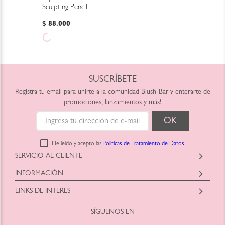
Sculpting Pencil
$
88
.
000
SUSCRÍBETE
Registra tu email para unirte a la comunidad Blush-Bar y enterarte de
promociones, lanzamientos y más!
He leído y acepto las
Políticas de Tratamiento de Datos
SERVICIO AL CLIENTE
Horario: Lunes a Viernes
INFORMACIÓN
9:00am a 6:00pm
Blush-Bar SAS
shop@blush-bar.com
LINKS DE INTERES
Correo:
shop@blush-bar.com
SÍGUENOS EN
¿Qué es Blush-Bar?
Marcas Cruelty Free