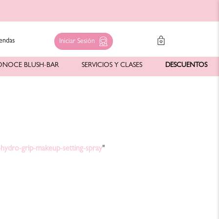
endas
Iniciar Sesión
ONOCE BLUSH-BAR
SERVICIOS Y CLASES
DESCUENTOS
e-hydro-grip-makeup-setting-spray
"