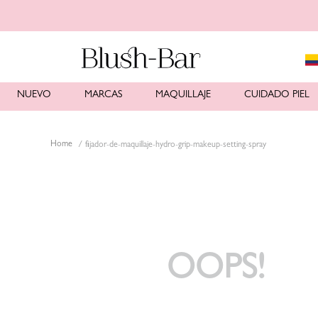
NUEVO
MARCAS
MAQUILLAJE
CUIDADO PIEL
fijador-de-maquillaje-hydro-grip-makeup-setting-spray
OOPS!