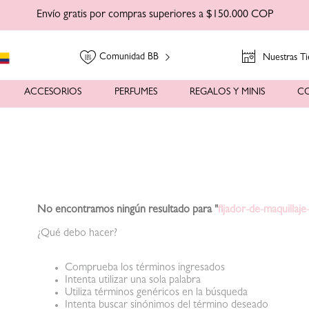
Envío gratis por compras superiores a $150.000 COP
Comunidad BB
Nuestras Ti
ACCESORIOS
PERFUMES
REGALOS Y MINIS
C
No encontramos ningún resultado para "
fijador-de-maquillaj
¿Qué debo hacer?
Comprueba los términos ingresados
Intenta utilizar una sola palabra
Utiliza términos genéricos en la búsqueda
Intenta buscar sinónimos del término deseado