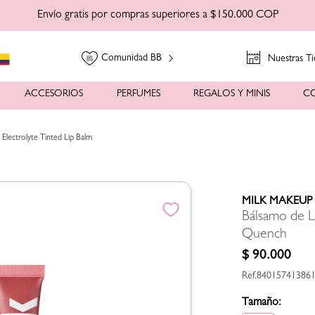
Envío gratis por compras superiores a $150.000 COP
Comunidad BB
Nuestras Ti
ACCESORIOS
PERFUMES
REGALOS Y MINIS
C
Electrolyte Tinted Lip Balm
MILK MAKEUP
Bálsamo de L
Quench
$
90
.
000
84015741386
Tamaño: