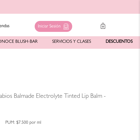
endas
Iniciar Sesión
ONOCE BLUSH-BAR
SERVICIOS Y CLASES
DESCUENTOS
abios Balmade Electrolyte Tinted Lip Balm -
1
PUM:
$7.500
por
ml