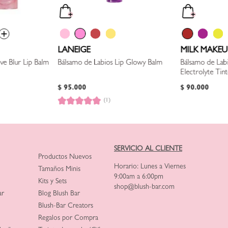
LANEIGE
MILK MAKEU
ve Blur Lip Balm
Bálsamo de Labios Lip Glowy Balm
Bálsamo de Lab
Electrolyte Tin
$
95
.
000
$
90
.
000
(1)
SERVICIO AL CLIENTE
Productos Nuevos
Horario: Lunes a Viernes
Tamaños Minis
9:00am a 6:00pm
Kits y Sets
shop@blush-bar.com
ar
Blog Blush Bar
Blush-Bar Creators
Regalos por Compra