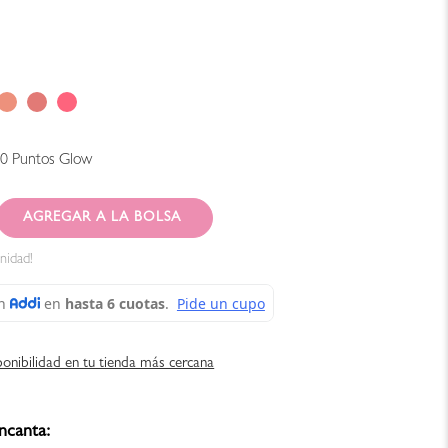
90
Puntos Glow
AGREGAR AL CARRITO
nidad!
ponibilidad en tu tienda más cercana
ncanta: