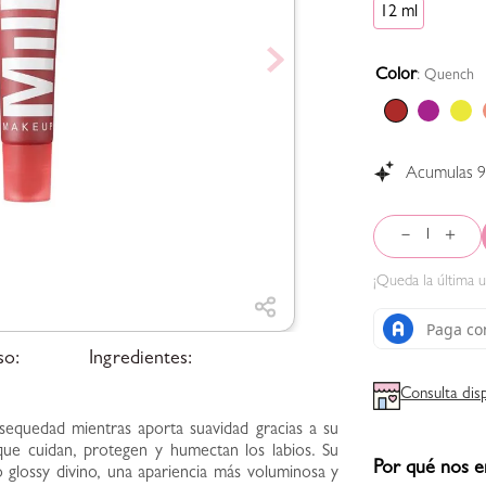
12 ml
Color
:
Quench
Acumulas
－
＋
¡Queda la
última
u
so:
Ingredientes:
Consulta dis
 sequedad mientras aporta suavidad gracias a su
que cuidan, protegen y humectan los labios. Su
Por qué nos e
do glossy divino, una apariencia más voluminosa y