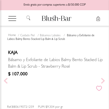
Envío gratis por compras superiores a $150.000 COP
Cuidado Piel
Bálsamos Labiales
Bálsamo y Exfoliante de
Labios Balmy Bento Stacked Lip Balm & Lip Scrub
KAJA
Bálsamo y Exfoliante de Labios Balmy Bento Stacked Lip
Balm & Lip Scrub - Strawberry Rosé
$
107
.
000
8806190721259
PUM:
$9.304
por
gr