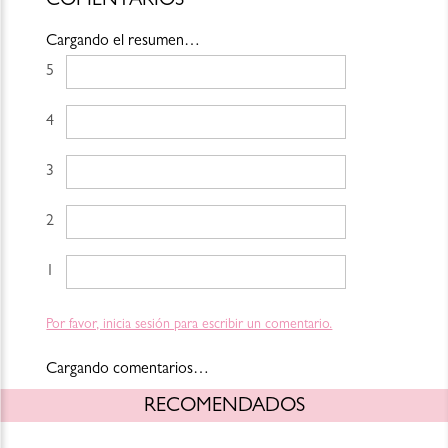
COMENTARIOS
Fruit Extract, Polyglutamic Acid, Methicone, Tocopheryl Acetate,
Caprylyl Glycol, Triethyl Citrate, Thermus Thermophillus Ferment,
Sodium Lactate, Sodium Pca, Tocopherol, Lecithin, Dimethicone/Peg-
Cargando el resumen…
10/15 Crosspolymer, C24-28 Alkyl Methicone, Dimethicone Silylate,
5 estrellas
Disteardimonium Hectorite, Zinc Stearate, Sodium Chloride,
Hexylene Glycol, Laureth-7, Magnesium Aluminum Silicate, Dextrin,
Xanthan Gum, Dipropylene Glycol, Bht, Disodium Edta, Sodium
Citrate, Potassium Sorbate, Sodium Dehydroacetate, Sodium
4 estrellas
Benzoate, Phenoxyethanol, [+/- Titanium Dioxide (Ci 77891), Iron
Oxides (Ci 77491), Iron Oxides (Ci 77492), Iron Oxides (Ci 77499)]
.
3 estrellas
Para consultar la información más actualizada y completa, por favor
revisa el empaque del producto o escríbenos a shop@blush-bar.com
2 estrellas
Cambios y devoluciones: https://www.blush-bar.com/la-
marca/terminos-condiciones
1 estrella
Por favor, inicia sesión para escribir un comentario.
Cargando comentarios…
RECOMENDADOS