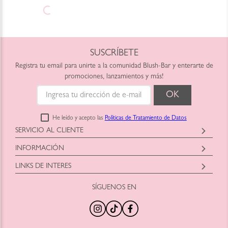
SUSCRÍBETE
Registra tu email para unirte a la comunidad Blush-Bar y enterarte de
promociones, lanzamientos y más!
He leído y acepto las
Políticas de Tratamiento de Datos
SERVICIO AL CLIENTE
Horario: Lunes a Viernes
INFORMACIÓN
9:00am a 6:00pm
Blush-Bar SAS
shop@blush-bar.com
LINKS DE INTERES
Correo:
shop@blush-bar.com
SÍGUENOS EN
¿Qué es Blush-Bar?
Marcas Cruelty Free
Nuestra Historia
Retira en Tienda
Nuestras Tiendas
Productos Nuevos
100% Original
Tamaños Minis