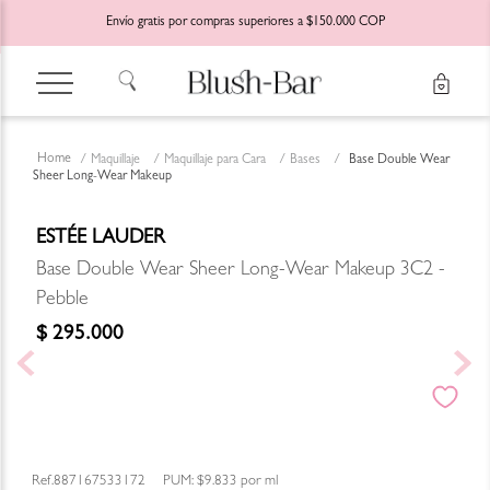
Envío gratis por compras superiores a $150.000 COP
Maquillaje
Maquillaje para Cara
Bases
Base Double Wear
Sheer Long-Wear Makeup
ESTÉE LAUDER
Base Double Wear Sheer Long-Wear Makeup 3C2 -
Pebble
$
295
.
000
887167533172
PUM:
$9.833
por
ml