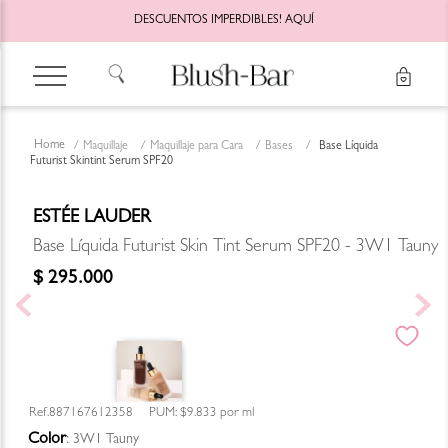
DESCUENTOS IMPERDIBLES!
AQUÍ
Maquillaje
Maquillaje para Cara
Bases
Base Líquida
Futurist Skintint Serum SPF20
ESTÉE LAUDER
Base Líquida Futurist Skin Tint Serum SPF20 - 3W1 Tauny
$
295
.
000
887167612358
PUM:
$9.833
por
ml
Color
:
3W1 Tauny