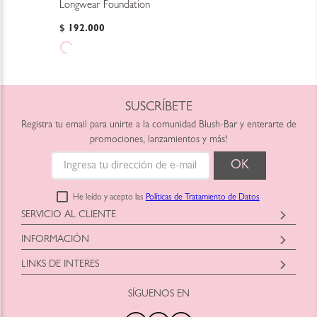
Longwear Foundation
$
192
.
000
SUSCRÍBETE
Registra tu email para unirte a la comunidad Blush-Bar y enterarte de
promociones, lanzamientos y más!
He leído y acepto las
Políticas de Tratamiento de Datos
SERVICIO AL CLIENTE
Horario: Lunes a Viernes
INFORMACIÓN
9:00am a 6:00pm
Blush-Bar SAS
shop@blush-bar.com
LINKS DE INTERES
Correo:
shop@blush-bar.com
SÍGUENOS EN
¿Qué es Blush-Bar?
Marcas Cruelty Free
Nuestra Historia
Retira en Tienda