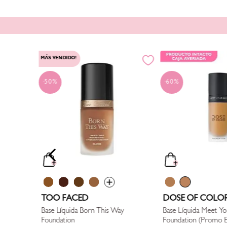
MÁS VENDIDO!
50%
60%
Luminous
TOO FACED
DOSE OF COLO
Base Líquida Born This Way
Base Líquida Meet Y
Foundation
Foundation (Promo Especial, Ver