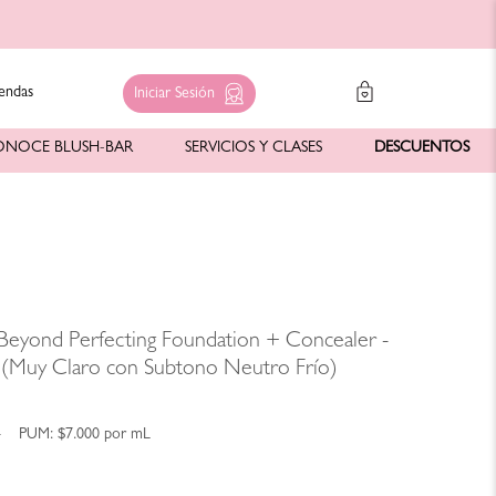
endas
Iniciar Sesión
ONOCE BLUSH-BAR
SERVICIOS Y CLASES
DESCUENTOS
 Beyond Perfecting Foundation + Concealer -
 (Muy Claro con Subtono Neutro Frío)
4
PUM:
$7.000
por
mL