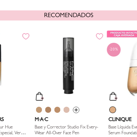
RECOMENDADOS
20%
RS
M·A·C
CLINIQUE
our Hue
Base y Corrector Studio Fix Every-
Base Líquida Eve
Wear All-Over Face Pen
Serum Foundat