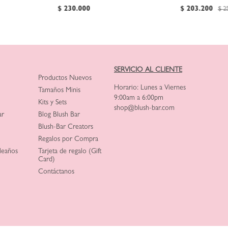
Especial, Ver D
$
230
.
000
$
203
.
200
$
2
SERVICIO AL CLIENTE
Productos Nuevos
Horario: Lunes a Viernes
Tamaños Minis
9:00am a 6:00pm
Kits y Sets
shop@blush-bar.com
ar
Blog Blush Bar
Blush-Bar Creators
Regalos por Compra
leaños
Tarjeta de regalo (Gift
Card)
Contáctanos