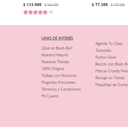
Descripción)
$
133
.
000
$
77
.
200
$
266
.
000
$
193
.
000
(6)
LINKS DE INTERÉS
Agenda Tu Clase
¿Qué es Blush-Bar?
Tutoriales
Nuestra Historia
Puntos Glow
Nuestras Tiendas
Recicla con Blush-B
100% Original
Marcas Cruelty Free
Trabaja con Nosotros
Recoge en Tienda
Preguntas Frecuentes
Maquillaje de Cump
Términos y Condiciones
Mi Cuenta