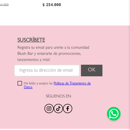
escripción)
$
254
.
000
54
.
000
SUSCRÍBETE
Registra tu email para unirte a la comunidad
Blush-Bar y enterarte de promociones,
lanzamientos y más!
He leído y acepto las
Políticas de Tratamiento de
Datos
SÍGUENOS EN