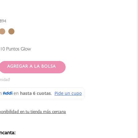
894
210
Puntos Glow
AGREGAR AL CARRITO
nidad!
ponibilidad en tu tienda más cercana
ncanta: