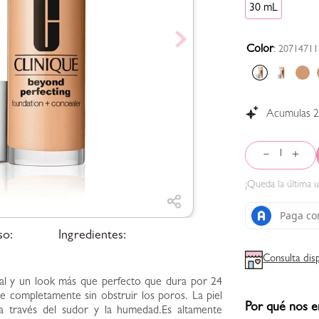
30 mL
Color
:
20714711
Acumulas
－
＋
¡Queda la
última
u
so:
Ingredientes:
Consulta dis
al y un look más que perfecto que dura por 24
re completamente sin obstruir los poros. La piel
Por qué nos e
a través del sudor y la humedad.Es altamente