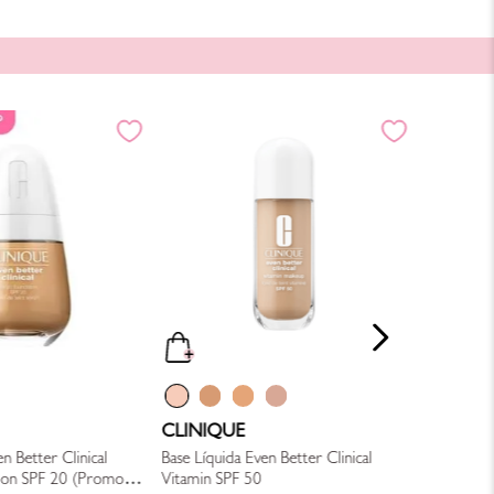
PIXI
Base en B
$
119
.
00
CLINIQUE
n Better Clinical
Base Líquida Even Better Clinical
ion SPF 20 (Promo
Vitamin SPF 50