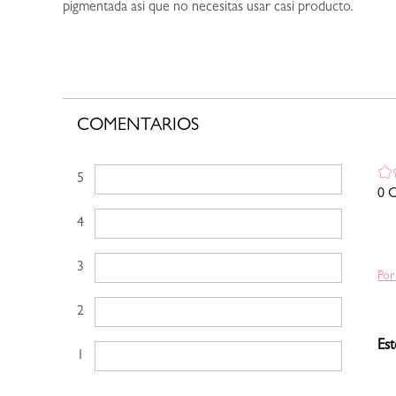
pigmentada asi que no necesitas usar casi producto.
COMENTARIOS
5 estrellas
0 C
4 estrellas
3 estrellas
Por
2 estrellas
Est
1 estrella