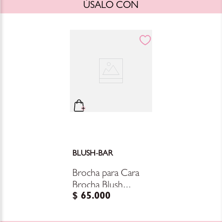
ÚSALO CON
BLUSH-BAR
Brocha para Cara
Brocha Blush
$
65
.
000
(Rubor)