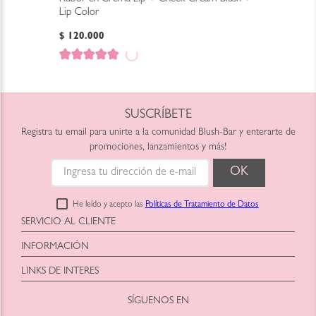
Lip Color
$
120
.
000
SUSCRÍBETE
Registra tu email para unirte a la comunidad Blush-Bar y enterarte de
promociones, lanzamientos y más!
He leído y acepto las
Políticas de Tratamiento de Datos
SERVICIO AL CLIENTE
Horario: Lunes a Viernes
INFORMACIÓN
9:00am a 6:00pm
Blush-Bar SAS
shop@blush-bar.com
LINKS DE INTERES
Correo:
shop@blush-bar.com
SÍGUENOS EN
¿Qué es Blush-Bar?
Marcas Cruelty Free