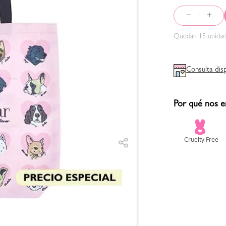
－
＋
Quedan
15
unidad
Consulta dis
Por qué nos e