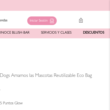
endas
Iniciar Sesión
ONOCE BLUSH-BAR
SERVICIOS Y CLASES
DESCUENTOS
 Dogs Amamos las Mascotas Reutilizable Eco Bag
0
25
Puntos Glow