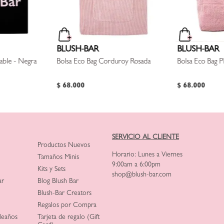
BLUSH-BAR
BLUSH-BAR
zable - Negra
Bolsa Eco Bag Corduroy Rosada
Bolsa Eco Bag P
$
68
.
000
$
68
.
000
SERVICIO AL CLIENTE
Productos Nuevos
Horario: Lunes a Viernes
Tamaños Minis
9:00am a 6:00pm
Kits y Sets
shop@blush-bar.com
ar
Blog Blush Bar
Blush-Bar Creators
Regalos por Compra
leaños
Tarjeta de regalo (Gift