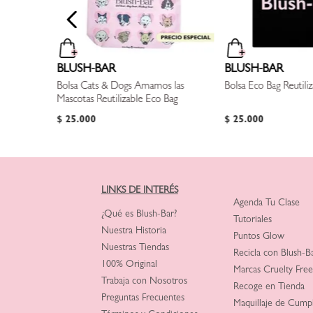
BLUSH-BAR
BLUSH-BAR
Bolsa Cats & Dogs Amamos las
Bolsa Eco Bag Reutili
Mascotas Reutilizable Eco Bag
$
25
.
000
$
25
.
000
LINKS DE INTERÉS
Agenda Tu Clase
¿Qué es Blush-Bar?
Tutoriales
Nuestra Historia
Puntos Glow
Nuestras Tiendas
Recicla con Blush-B
100% Original
Marcas Cruelty Free
Trabaja con Nosotros
Recoge en Tienda
Preguntas Frecuentes
Maquillaje de Cump