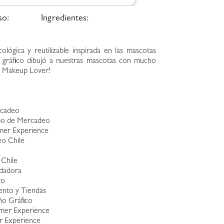
so:
Ingredientes:
lógica y reutilizable inspirada en las mascotas
 gráfico dibujó a nuestras mascotas con mucho
, Makeup Lover!
n
rcadeo
uipo de Mercadeo
omer Experience
eo Chile
 Chile
ndadora
vo
ento y Tiendas
ño Gráfico
omer Experience
er Experience