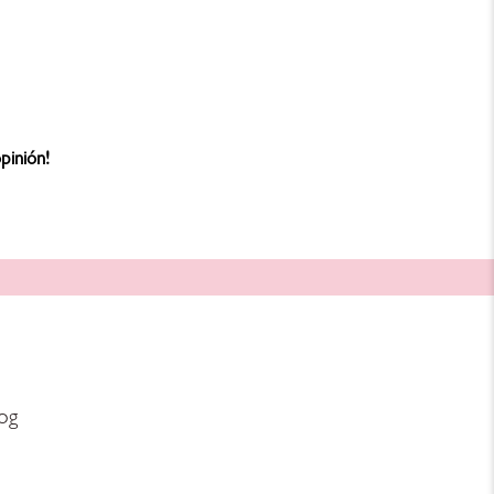
pinión!
og