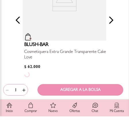
BLUSH-BAR
Cosmetiquera Extra Grande Transparente Cake
Love
$
62
.
000
－
＋
SUSCRÍBETE
Registra tu email para unirte a la comunidad Blush-Bar y enterarte de
Inicio
Comprar
Nuevo
Ofertas
Chat
Mi Cuenta
promociones, lanzamientos y más!