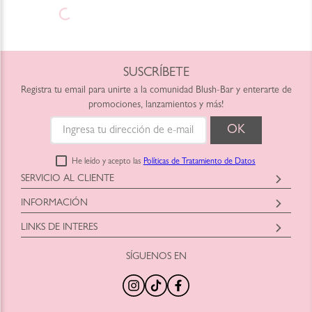
SUSCRÍBETE
Registra tu email para unirte a la comunidad Blush-Bar y enterarte de
promociones, lanzamientos y más!
He leído y acepto las
Políticas de Tratamiento de Datos
SERVICIO AL CLIENTE
Horario: Lunes a Viernes
INFORMACIÓN
9:00am a 6:00pm
Blush-Bar SAS
shop@blush-bar.com
LINKS DE INTERES
Correo:
shop@blush-bar.com
SÍGUENOS EN
¿Qué es Blush-Bar?
Marcas Cruelty Free
Nuestra Historia
Retira en Tienda
Nuestras Tiendas
Productos Nuevos
100% Original
Tamaños Minis