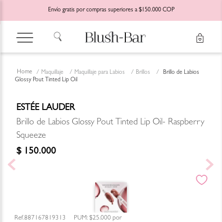
Envío gratis por compras superiores a $150.000 COP
Maquillaje
Maquillaje para Labios
Brillos
Brillo de Labios
Glossy Pout Tinted Lip Oil
ESTÉE LAUDER
Brillo de Labios Glossy Pout Tinted Lip Oil- Raspberry
Squeeze
$
150
.
000
887167819313
PUM:
$25.000
por