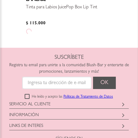
Tinta para Labios JuicePop Box Lip Tint
$
115
.
000
SUSCRÍBETE
Registra tu email para unirte a la comunidad Blush-Bar y enterarte de
promociones, lanzamientos y más!
He leído y acepto las
Políticas de Tratamiento de Datos
SERVICIO AL CLIENTE
Horario: Lunes a Viernes
INFORMACIÓN
9:00am a 6:00pm
Blush-Bar SAS
shop@blush-bar.com
LINKS DE INTERES
Correo:
shop@blush-bar.com