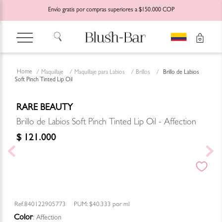
Envío gratis por compras superiores a $150.000 COP
Maquillaje
Maquillaje para Labios
Brillos
Brillo de Labios
Soft Pinch Tinted Lip Oil
RARE BEAUTY
Brillo de Labios Soft Pinch Tinted Lip Oil - Affection
$
121
.
000
840122905773
PUM:
$40.333
por
ml
Color
:
Affection