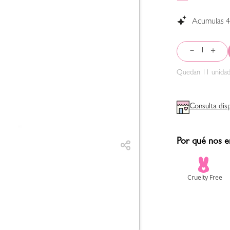
Acumulas
－
＋
Quedan
11
unidad
Consulta dis
Por qué nos e