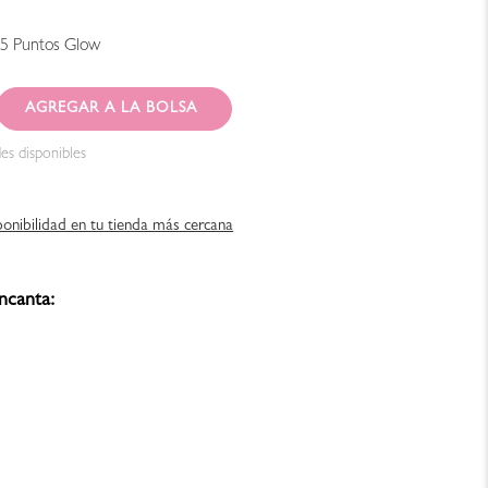
45
Puntos Glow
AGREGAR AL CARRITO
es disponibles
ponibilidad en tu tienda más cercana
ncanta: