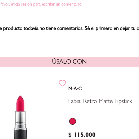
 favor, inicia sesión para escribir un comentario.
e producto todavía no tiene comentarios. Sé el primero en dejar tu o
ÚSALO CON
M·A·C
Labial Retro Matte Lipstick
$
115
.
000