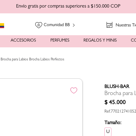
Envío gratis por compras superiores a $150.000 COP
Comunidad BB
Nuestras Ti
ACCESORIOS
PERFUMES
REGALOS Y MINIS
C
Brocha para Labios Brocha Labios Perfectos
BLUSH-BAR
Brocha para 
$
45
.
000
77021274105
Tamaño:
U