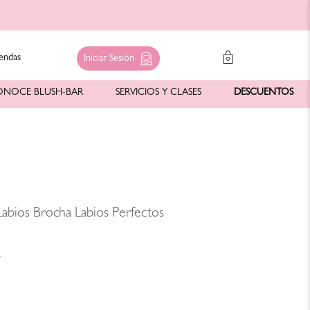
endas
Iniciar Sesión
ONOCE BLUSH-BAR
SERVICIOS Y CLASES
DESCUENTOS
Labios Brocha Labios Perfectos
2