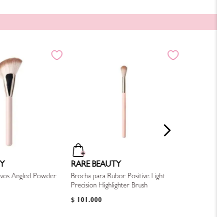
BLUSH-
Brocha pa
Perfeccio
$
55
.
000
Y
RARE BEAUTY
lvos Angled Powder
Brocha para Rubor Positive Light
Precision Highlighter Brush
$
101
.
000