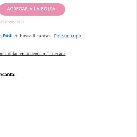
AGREGAR AL CARRITO
es disponibles
ponibilidad en tu tienda más cercana
ncanta: