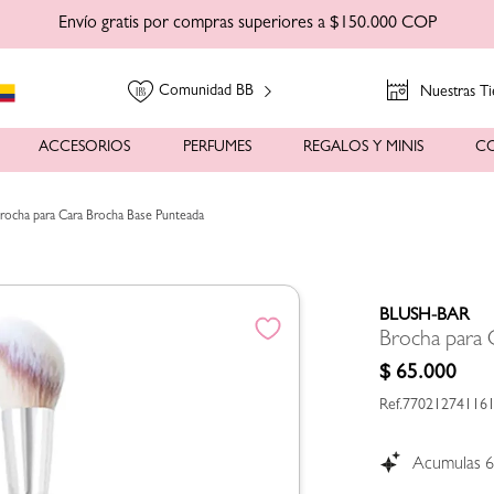
Envío gratis por compras superiores a $150.000 COP
Comunidad BB
Nuestras Ti
ACCESORIOS
PERFUMES
REGALOS Y MINIS
C
rocha para Cara Brocha Base Punteada
BLUSH-BAR
Brocha para 
$
65
.
000
77021274116
Acumulas