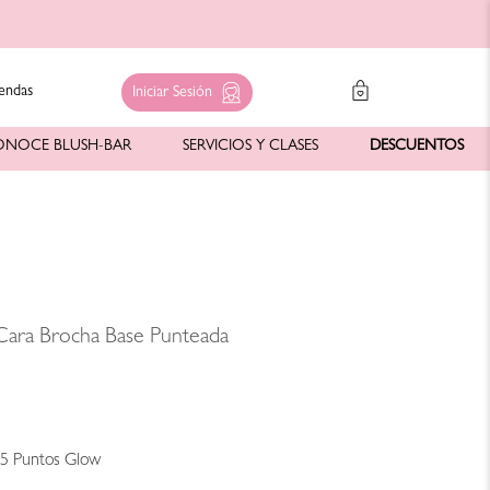
endas
Iniciar Sesión
ONOCE BLUSH-BAR
SERVICIOS Y CLASES
DESCUENTOS
Cara Brocha Base Punteada
1
65
Puntos Glow