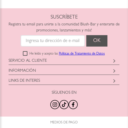
SUSCRÍBETE
Registra tu email para unirte a la comunidad Blush-Bar y enterarte de
promociones, lanzamientos y más!
He leído y acepto las
Políticas de Tratamiento de Datos
SERVICIO AL CLIENTE
Horario: Lunes a Viernes
INFORMACIÓN
9:00am a 6:00pm
Blush-Bar SAS
shop@blush-bar.com
LINKS DE INTERES
Correo:
shop@blush-bar.com
SÍGUENOS EN
¿Qué es Blush-Bar?
Marcas Cruelty Free
Nuestra Historia
Retira en Tienda
Nuestras Tiendas
Productos Nuevos
100% Original
Tamaños Minis
Trabaja con Nosotros
Programa de Reciclaje
MEDIOS DE PAGO
Preguntas Frecuentes
Blog Blush Bar