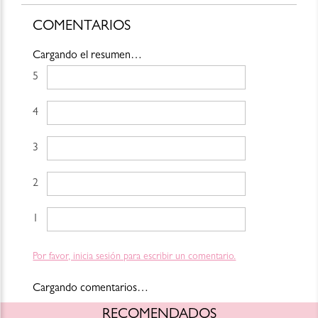
Cambios y devoluciones: https://www.blush-bar.com/la-
marca/terminos-condiciones
COMENTARIOS
Cargando el resumen…
5 estrellas
4 estrellas
3 estrellas
2 estrellas
1 estrella
Por favor, inicia sesión para escribir un comentario.
Cargando comentarios…
RECOMENDADOS