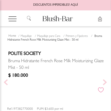
DESCUENTOS IMPERDIBLES!
AQUÍ
Maquillaje
Maquillaje para Cara
Primers y Fijadores
Bruma
Hidratante French Rose Milk Moisturizing Glaze Mist - 50 ml
POLITE SOCIETY
Bruma Hidratante French Rose Milk Moisturizing Glaze
Mist - 50 ml
$
180
.
000
197382770000
PUM:
$3.600
por
ml