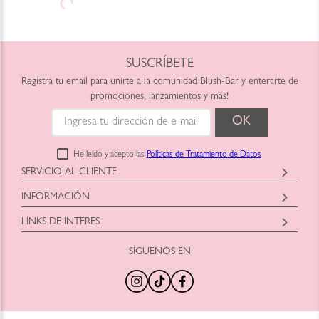
SUSCRÍBETE
Registra tu email para unirte a la comunidad Blush-Bar y enterarte de
promociones, lanzamientos y más!
He leído y acepto las
Políticas de Tratamiento de Datos
SERVICIO AL CLIENTE
Horario: Lunes a Viernes
INFORMACIÓN
9:00am a 6:00pm
Blush-Bar SAS
shop@blush-bar.com
LINKS DE INTERES
Correo:
shop@blush-bar.com
SÍGUENOS EN
¿Qué es Blush-Bar?
Marcas Cruelty Free
Nuestra Historia
Retira en Tienda
Nuestras Tiendas
Productos Nuevos
100% Original
Tamaños Minis