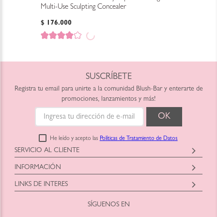
Multi-Use Sculpting Concealer
$
176
.
000
SUSCRÍBETE
Registra tu email para unirte a la comunidad Blush-Bar y enterarte de
promociones, lanzamientos y más!
He leído y acepto las
Políticas de Tratamiento de Datos
SERVICIO AL CLIENTE
Horario: Lunes a Viernes
INFORMACIÓN
9:00am a 6:00pm
Blush-Bar SAS
shop@blush-bar.com
LINKS DE INTERES
Correo:
shop@blush-bar.com
SÍGUENOS EN
¿Qué es Blush-Bar?
Marcas Cruelty Free