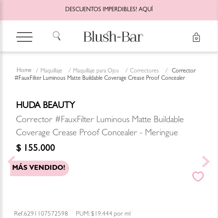
DESCUENTOS IMPERDIBLES!
AQUÍ
Maquillaje
Maquillaje para Ojos
Correctores
Corrector
#FauxFilter Luminous Matte Buildable Coverage Crease Proof Concealer
HUDA BEAUTY
Corrector #FauxFilter Luminous Matte Buildable
Coverage Crease Proof Concealer - Meringue
$
155
.
000
MÁS VENDIDO!
6291107572598
PUM:
$19.444
por
ml