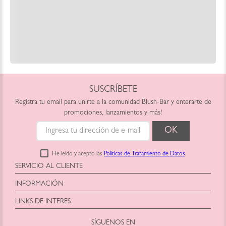
SUSCRÍBETE
Registra tu email para unirte a la comunidad Blush-Bar y enterarte de
promociones, lanzamientos y más!
He leído y acepto las
Políticas de Tratamiento de Datos
SERVICIO AL CLIENTE
Horario: Lunes a Viernes
INFORMACIÓN
9:00am a 6:00pm
Blush-Bar SAS
shop@blush-bar.com
LINKS DE INTERES
Correo:
shop@blush-bar.com
SÍGUENOS EN
¿Qué es Blush-Bar?
Marcas Cruelty Free