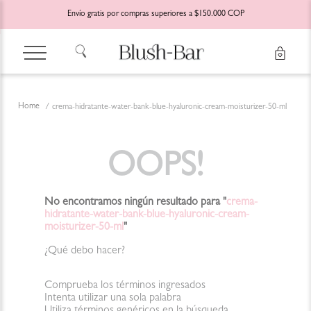
Envío gratis por compras superiores a $150.000 COP
crema-hidratante-water-bank-blue-hyaluronic-cream-moisturizer-50-ml
OOPS!
No encontramos ningún resultado para "
crema-
hidratante-water-bank-blue-hyaluronic-cream-
moisturizer-50-ml
"
¿Qué debo hacer?
Comprueba los términos ingresados
Intenta utilizar una sola palabra
Utiliza términos genéricos en la búsqueda