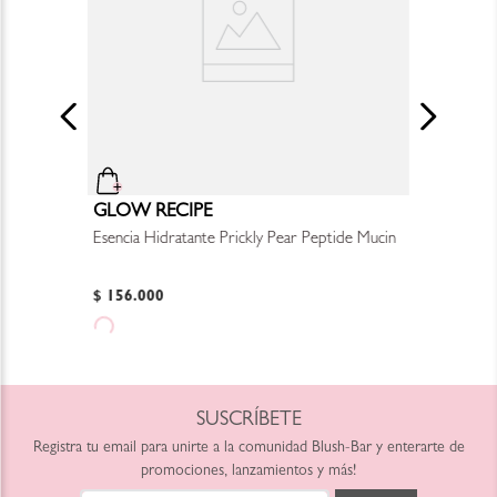
GLOW RECIPE
Esencia Hidratante Prickly Pear Peptide Mucin
$
156
.
000
SUSCRÍBETE
Registra tu email para unirte a la comunidad Blush-Bar y enterarte de
promociones, lanzamientos y más!