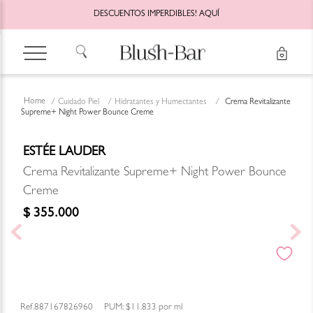
DESCUENTOS IMPERDIBLES!
AQUÍ
Cuidado Piel
Hidratantes y Humectantes
Crema Revitalizante
Supreme+ Night Power Bounce Creme
ESTÉE LAUDER
Crema Revitalizante Supreme+ Night Power Bounce
Creme
$
355
.
000
887167826960
PUM:
$11.833
por
ml