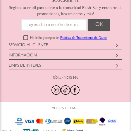
SUSCRÍBETE
Registra tu email para unirte a la comunidad Blush-Bar y enterarte de
promociones, lanzamientos y más!
He leído y acepto las
Políticas de Tratamiento de Datos
SERVICIO AL CLIENTE
Horario: Lunes a Viernes
INFORMACIÓN
9:00am a 6:00pm
Blush-Bar SAS
shop@blush-bar.com
LINKS DE INTERES
Correo:
shop@blush-bar.com
SÍGUENOS EN
¿Qué es Blush-Bar?
Marcas Cruelty Free
Nuestra Historia
Retira en Tienda
Nuestras Tiendas
Productos Nuevos
100% Original
Tamaños Minis
Trabaja con Nosotros
Programa de Reciclaje
MEDIOS DE PAGO
Preguntas Frecuentes
Blog Blush Bar
Términos y Condiciones
Blush-Bar Creators
Agenda Tu Clase
Regalos por Compra