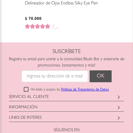
Delineador de Ojos Endless Silky Eye Pen
$
70
.
000
SUSCRÍBETE
Registra tu email para unirte a la comunidad Blush-Bar y enterarte de
promociones, lanzamientos y más!
He leído y acepto las
Políticas de Tratamiento de Datos
SERVICIO AL CLIENTE
Horario: Lunes a Viernes
INFORMACIÓN
9:00am a 6:00pm
Blush-Bar SAS
shop@blush-bar.com
LINKS DE INTERES
Correo:
shop@blush-bar.com
SÍGUENOS EN
¿Qué es Blush-Bar?
Marcas Cruelty Free