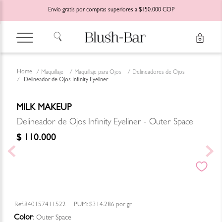
Envío gratis por compras superiores a $150.000 COP
Maquillaje
Maquillaje para Ojos
Delineadores de Ojos
Delineador de Ojos Infinity Eyeliner
MILK MAKEUP
Delineador de Ojos Infinity Eyeliner - Outer Space
$
110
.
000
840157411522
PUM:
$314.286
por
gr
Color
:
Outer Space