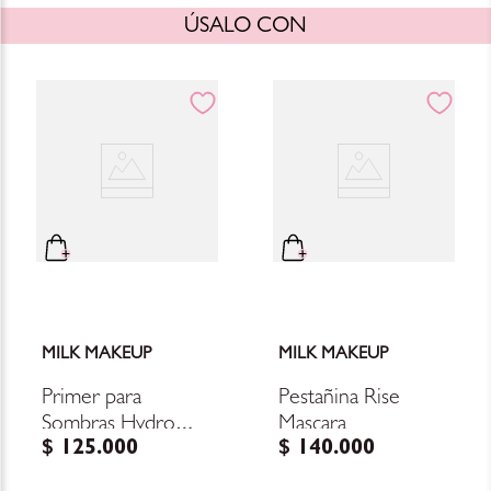
ÚSALO CON
MILK MAKEUP
MILK MAKEUP
Primer para
Pestañina Rise
Sombras Hydro
Mascara
$
125
.
000
$
140
.
000
Grip Eye Primer