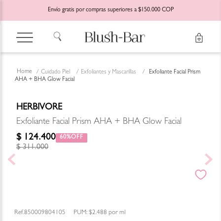
Envío gratis por compras superiores a $150.000 COP
Cuidado Piel
Exfoliantes y Mascarillas
Exfoliante Facial Prism
AHA + BHA Glow Facial
HERBIVORE
Exfoliante Facial Prism AHA + BHA Glow Facial
$
124
.
400
60%
$
311
.
000
850009804105
PUM:
$2.488
por
ml