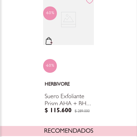
60%
60%
HERBIVORE
Suero Exfoliante
Prism AHA + BHA
$
115
.
600
Exfoliating Glow
$
289
.
000
Serum
RECOMENDADOS