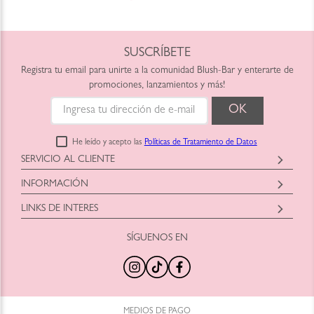
SUSCRÍBETE
Registra tu email para unirte a la comunidad Blush-Bar y enterarte de
promociones, lanzamientos y más!
He leído y acepto las
Políticas de Tratamiento de Datos
SERVICIO AL CLIENTE
Horario: Lunes a Viernes
INFORMACIÓN
9:00am a 6:00pm
Blush-Bar SAS
shop@blush-bar.com
LINKS DE INTERES
Correo:
shop@blush-bar.com
SÍGUENOS EN
¿Qué es Blush-Bar?
Marcas Cruelty Free
Nuestra Historia
Retira en Tienda
Nuestras Tiendas
Productos Nuevos
100% Original
Tamaños Minis
Trabaja con Nosotros
Programa de Reciclaje
MEDIOS DE PAGO