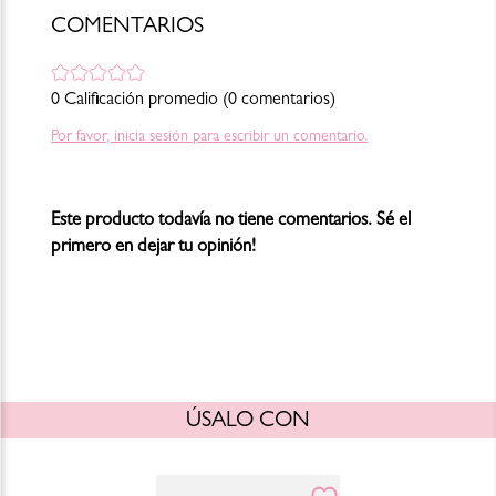
con una sensación de hidratación.
- Extracto de Corteza de Sauce BHA: Derivado de manera natural del
COMENTARIOS
extracto de Corteza de Sauce que ayuda a purificar los poros.
- Aloe Vera: Una base de gel hidratante que ayuda a restaurar la
humedad y calma la piel.
0 Calificación promedio
(0 comentarios)
Por favor, inicia sesión para escribir un comentario.
Este producto todavía no tiene comentarios. Sé el
primero en dejar tu opinión!
ÚSALO CON