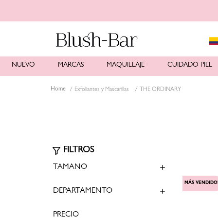
NUEVO
MARCAS
MAQUILLAJE
CUIDADO PIEL
Exfoliantes y Mascarillas
THE ORDINARY
TAMAÑO
MÁS VENDIDO
DEPARTAMENTO
30 ml
(
1
)
Cuidado Piel
(
1
)