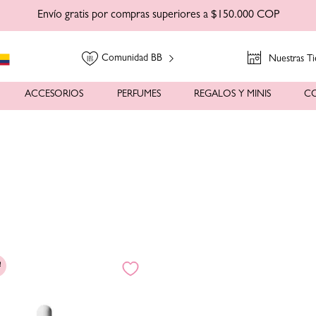
Envío gratis por compras superiores a $150.000 COP
Comunidad BB
Nuestras Ti
ACCESORIOS
PERFUMES
REGALOS Y MINIS
C
!