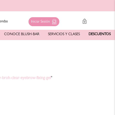
endas
Iniciar Sesión
CONOCE BLUSH-BAR
SERVICIOS Y CLASES
DESCUENTOS
y-broh-clear-eyebrow-fixing-gel
"