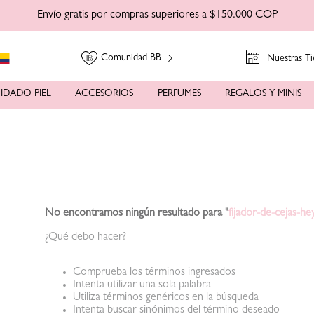
Envío gratis por compras superiores a $150.000 COP
Comunidad BB
Nuestras Ti
IDADO PIEL
ACCESORIOS
PERFUMES
REGALOS Y MINIS
No encontramos ningún resultado para "
fijador-de-cejas-he
¿Qué debo hacer?
Comprueba los términos ingresados
Intenta utilizar una sola palabra
Utiliza términos genéricos en la búsqueda
Intenta buscar sinónimos del término deseado