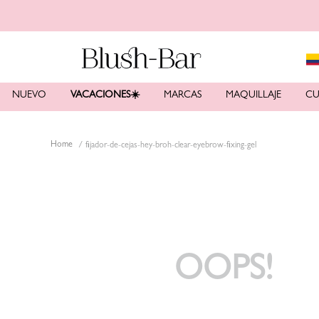
NUEVO
VACACIONES☀️
MARCAS
MAQUILLAJE
CU
fijador-de-cejas-hey-broh-clear-eyebrow-fixing-gel
OOPS!