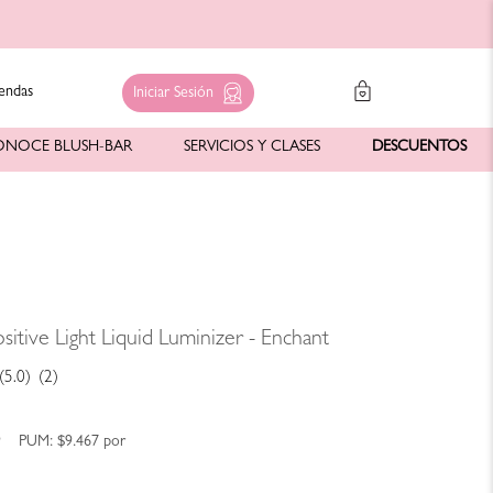
endas
Iniciar Sesión
ONOCE BLUSH-BAR
SERVICIOS Y CLASES
DESCUENTOS
sitive Light Liquid Luminizer - Enchant
(5.0)
(2)
9
PUM:
$9.467
por