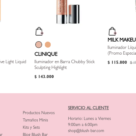
MILK MAKEU
Iluminador Líqu
(Promo Especial
CLINIQUE
ive Light Liquid
Iluminador en Barra Chubby Stick
$
115
.
800
$
1
Sculpting Highlight
$
143
.
000
SERVICIO AL CLIENTE
Productos Nuevos
Horario: Lunes a Viernes
Tamaños Minis
9:00am a 6:00pm
Kits y Sets
shop@blush-bar.com
ar
Blog Blush Bar