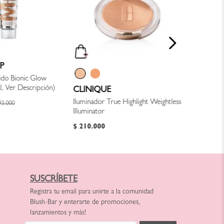
Under Eye
$
126
.
00
P
ido Bionic Glow
, Ver Descripción)
CLINIQUE
Iluminador True Highlight Weightless
93
.
000
Illuminator
$
210
.
000
SUSCRÍBETE
Registra tu email para unirte a la comunidad
Blush-Bar y enterarte de promociones,
lanzamientos y más!