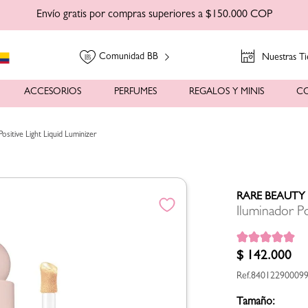
Envío gratis por compras superiores a $150.000 COP
Comunidad BB
Nuestras Ti
ACCESORIOS
PERFUMES
REGALOS Y MINIS
C
Positive Light Liquid Luminizer
RARE BEAUTY
Iluminador Po
$
142
.
000
84012290009
Tamaño: