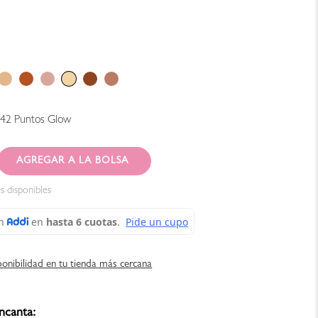
142
Puntos Glow
AGREGAR AL CARRITO
s disponibles
ponibilidad en tu tienda más cercana
ncanta: