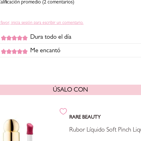
alificación promedio
(2 comentarios)
 favor, inicia sesión para escribir un comentario.
Dura todo el día
iado
1 año atrás
por
Bibi Suárez
Me encantó
iluminador me dura todo el día y se ve bonito lo recomiendo
Comprador verificado
Enviado
1 año atrás
por
Ana Rojas
a bastante y se ve muy lindo
ÚSALO CON
RARE BEAUTY
Rubor Líquido Soft Pinch Liq