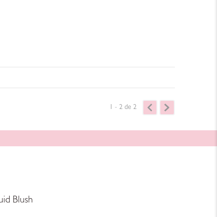
1 - 2
de
2
uid Blush