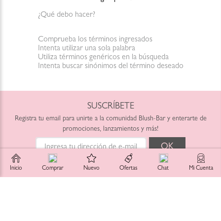
¿Qué debo hacer?
Comprueba los términos ingresados
Intenta utilizar una sola palabra
Utiliza términos genéricos en la búsqueda
Intenta buscar sinónimos del término deseado
SUSCRÍBETE
Registra tu email para unirte a la comunidad Blush-Bar y enterarte de
promociones, lanzamientos y más!
Inicio
Comprar
Nuevo
Ofertas
Chat
Mi Cuenta
He leído y acepto las
Políticas de Tratamiento de Datos
SERVICIO AL CLIENTE
Horario: Lunes a Viernes
INFORMACIÓN
9:00am a 6:00pm
Blush-Bar SAS
shop@blush-bar.com
LINKS DE INTERES