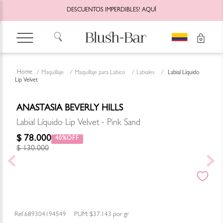
DESCUENTOS IMPERDIBLES!
AQUÍ
Maquillaje
Maquillaje para Labios
Labiales
Labial Líquido
Lip Velvet
ANASTASIA BEVERLY HILLS
Labial Líquido Lip Velvet - Pink Sand
$
78
.
000
40%
$
130
.
000
689304194549
PUM:
$37.143
por
gr