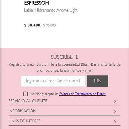
ESPRESSOH
Labial Hidrantante Aroma Light
$
38
.
400
$
96
.
000
SUSCRÍBETE
Registra tu email para unirte a la comunidad Blush-Bar y enterarte de
promociones, lanzamientos y más!
He leído y acepto las
Políticas de Tratamiento de Datos
SERVICIO AL CLIENTE
Horario: Lunes a Viernes
INFORMACIÓN
9:00am a 6:00pm
Blush-Bar SAS
shop@blush-bar.com
LINKS DE INTERES
Correo:
shop@blush-bar.com