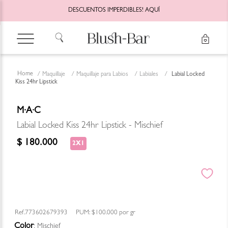
DESCUENTOS IMPERDIBLES!
AQUÍ
Maquillaje
Maquillaje para Labios
Labiales
Labial Locked
Kiss 24hr Lipstick
M·A·C
Labial Locked Kiss 24hr Lipstick - Mischief
$
180
.
000
2X1
773602679393
PUM:
$100.000
por
gr
Color
:
Mischief