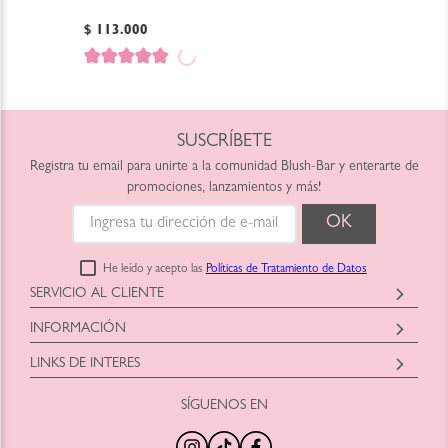
$
113
.
000
SUSCRÍBETE
Registra tu email para unirte a la comunidad Blush-Bar y enterarte de
promociones, lanzamientos y más!
He leído y acepto las
Políticas de Tratamiento de Datos
SERVICIO AL CLIENTE
Horario: Lunes a Viernes
INFORMACIÓN
9:00am a 6:00pm
Blush-Bar SAS
shop@blush-bar.com
LINKS DE INTERES
Correo:
shop@blush-bar.com
SÍGUENOS EN
¿Qué es Blush-Bar?
Marcas Cruelty Free
Nuestra Historia
Retira en Tienda