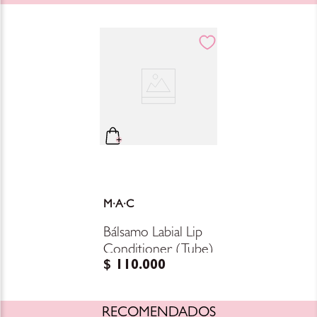
M·A·C
Bálsamo Labial Lip
Conditioner (Tube)
$
110
.
000
RECOMENDADOS