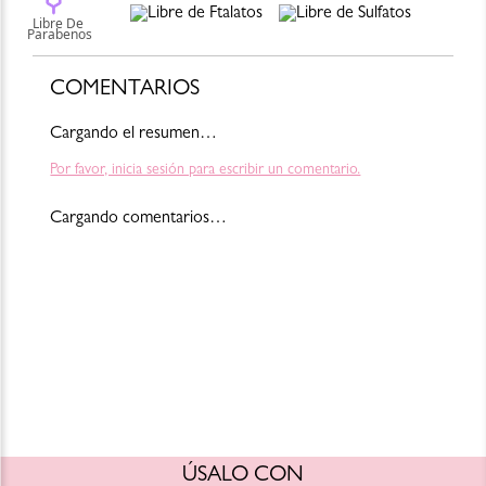
Para consultar la información más actualizada y completa, por favor
revisa el empaque del producto o escríbenos a shop@blush-bar.com
Cambios y devoluciones:
https://www.blush-bar.com/la-
marca/terminos-condiciones
COMENTARIOS
Cargando el resumen…
Por favor, inicia sesión para escribir un comentario.
Cargando comentarios…
ÚSALO CON