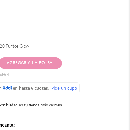
120
Puntos Glow
AGREGAR AL CARRITO
nidad!
ponibilidad en tu tienda más cercana
ncanta: