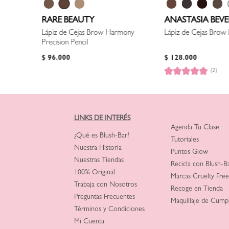
RARE BEAUTY
ANASTASIA BEVE
Lápiz de Cejas Brow Harmony
Lápiz de Cejas Brow 
Precision Pencil
$
96
.
000
$
128
.
000
(2)
LINKS DE INTERÉS
Agenda Tu Clase
¿Qué es Blush-Bar?
Tutoriales
Nuestra Historia
Puntos Glow
Nuestras Tiendas
Recicla con Blush-B
100% Original
Marcas Cruelty Free
Trabaja con Nosotros
Recoge en Tienda
Preguntas Frecuentes
Maquillaje de Cump
Términos y Condiciones
Mi Cuenta