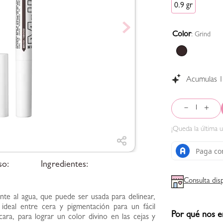
0.9 gr
Color
:
Grind
Acumulas
－
＋
¡Queda la
última
u
so:
Ingredientes:
Consulta dis
ente al agua, que puede ser usada para delinear,
e ideal entre cera y pigmentación para un fácil
Por qué nos e
cara, para lograr un color divino en las cejas y