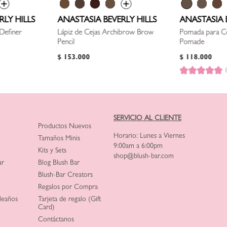
RLY HILLS
ANASTASIA BEVERLY HILLS
ANASTASIA B
Definer
Lápiz de Cejas Archibrow Brow
Pomada para 
Pencil
Pomade
$
153
.
000
$
118
.
000
SERVICIO AL CLIENTE
Productos Nuevos
Horario: Lunes a Viernes
Tamaños Minis
9:00am a 6:00pm
Kits y Sets
shop@blush-bar.com
ar
Blog Blush Bar
Blush-Bar Creators
Regalos por Compra
leaños
Tarjeta de regalo (Gift
Card)
Contáctanos