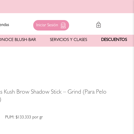
endas
Iniciar Sesión
ONOCE BLUSH-BAR
SERVICIOS Y CLASES
DESCUENTOS
as Kush Brow Shadow Stick – Grind (Para Pelo
)
5
PUM:
$133.333
por
gr