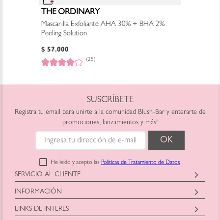
THE ORDINARY
Mascarilla Exfoliante AHA 30% + BHA 2%
Peeling Solution
$
57
.
000
(25)
SUSCRÍBETE
Registra tu email para unirte a la comunidad Blush-Bar y enterarte de
promociones, lanzamientos y más!
He leído y acepto las
Políticas de Tratamiento de Datos
SERVICIO AL CLIENTE
Horario: Lunes a Viernes
INFORMACIÓN
9:00am a 6:00pm
Blush-Bar SAS
shop@blush-bar.com
LINKS DE INTERES
Correo:
shop@blush-bar.com