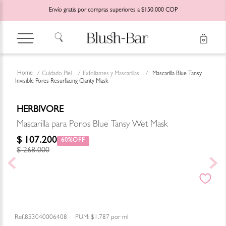
Envío gratis por compras superiores a $150.000 COP
Cuidado Piel
Exfoliantes y Mascarillas
Mascarilla Blue Tansy
Invisible Pores Resurfacing Clarity Mask
HERBIVORE
Mascarilla para Poros Blue Tansy Wet Mask
$
107
.
200
60%
$
268
.
000
853040006408
PUM:
$1.787
por
ml