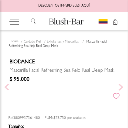
DESCUENTOS IMPERDIBLES!
AQUÍ
Cuidado Piel
Exfoliantes y Mascarillas
Mascarilla Facial
Refreshing Sea Kelp Real Deep Mask
BIODANCE
Mascarilla Facial Refreshing Sea Kelp Real Deep Mask
$
95
.
000
8809937361480
PUM:
$23.750
por
unidades
Tamaño: