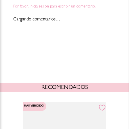
Bifida Ferment Lysate, Lactose, Lactobacillus Ferment, Spirulina
Platensis Extract, Jania Rubens Extract, Tocopherol, Panthenol,
Por favor, inicia sesión para escribir un comentario.
Madecassoside.
Cargando comentarios…
Para consultar la información más actualizada y completa, por favor
revisa el empaque del producto o escríbenos a shop@blush-bar.com
Cambios y devoluciones: https://www.blush-bar.com/la-
marca/terminos-condiciones
RECOMENDADOS
MÁS VENDIDO!