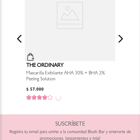
THE ORDINARY
Mascarilla Exfoliante AHA 30% + BHA 2%
Peeling Solution
$
57
.
000
SUSCRÍBETE
Registra tu email para unirte a la comunidad Blush-Bar y enterarte de
promociones, lanzamientos y más!