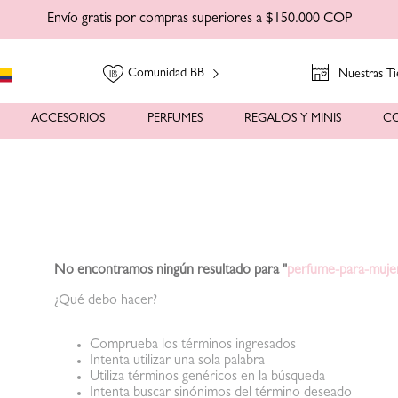
Envío gratis por compras superiores a $150.000 COP
Comunidad BB
Nuestras Ti
ACCESORIOS
PERFUMES
REGALOS Y MINIS
C
No encontramos ningún resultado para "
perfume-para-mujer
¿Qué debo hacer?
Comprueba los términos ingresados
Intenta utilizar una sola palabra
Utiliza términos genéricos en la búsqueda
Intenta buscar sinónimos del término deseado