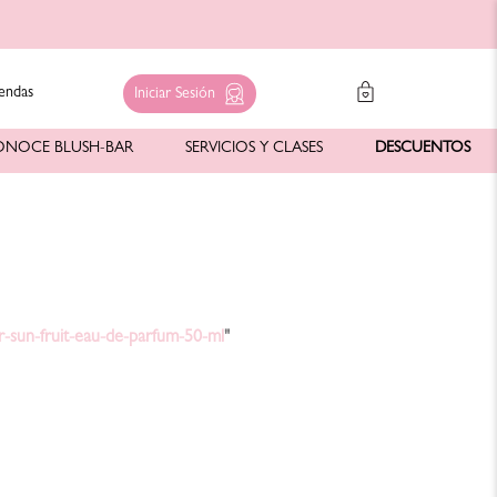
endas
Iniciar Sesión
ONOCE BLUSH-BAR
SERVICIOS Y CLASES
DESCUENTOS
-sun-fruit-eau-de-parfum-50-ml
"