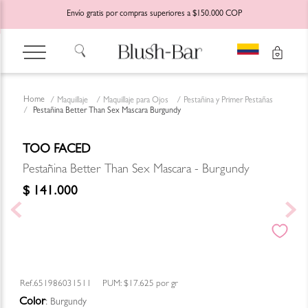
Envío gratis por compras superiores a $150.000 COP
Maquillaje
Maquillaje para Ojos
Pestañina y Primer Pestañas
Pestañina Better Than Sex Mascara Burgundy
TOO FACED
Pestañina Better Than Sex Mascara - Burgundy
$
141
.
000
651986031511
PUM:
$17.625
por
gr
Color
:
Burgundy