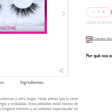
－
＋
¡Queda la
última
u
Consulta dis
Por qué nos e
so:
Ingredientes:
uminosas y ultra largas. Huda piensa que la clave
argas y onduladas. Estas pestañas están hechas de
na longitud extrema y un volumen espectacular sin