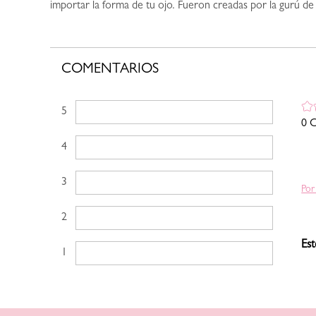
importar la forma de tu ojo. Fueron creadas por la gurú de
COMENTARIOS
5 estrellas
0 C
4 estrellas
3 estrellas
Por
2 estrellas
Est
1 estrella