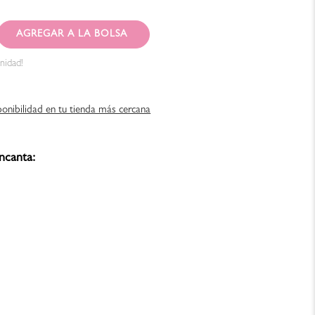
AGREGAR AL CARRITO
nidad!
ponibilidad en tu tienda más cercana
ncanta: