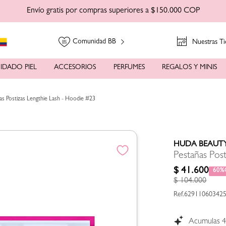
Envío gratis por compras superiores a $150.000 COP
Comunidad BB
Nuestras Ti
IDADO PIEL
ACCESORIOS
PERFUMES
REGALOS Y MINIS
as Postizas Lengthie Lash - Hoodie #23
HUDA BEAUT
Pestañas Pos
$
41
.
600
60%
$
104
.
000
62911060342
Acumulas
4