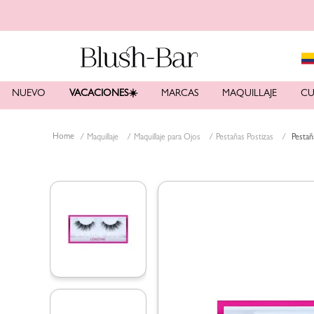
NUEVO
VACACIONES☀️
MARCAS
MAQUILLAJE
CU
Maquillaje
Maquillaje para Ojos
Pestañas Postizas
Pestañ