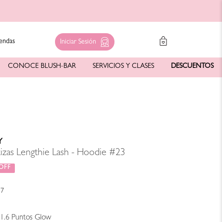
endas
Iniciar Sesión
CONOCE BLUSH-BAR
SERVICIOS Y CLASES
DESCUENTOS
Y
tizas Lengthie Lash - Hoodie #23
57
1.6
Puntos Glow