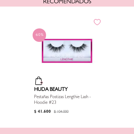
RECOMENDADOS
60%
HUDA BEAUTY
Pestañas Postizas Lengthie Lash -
Hoodie #23
$
41
.
600
$
104
.
000