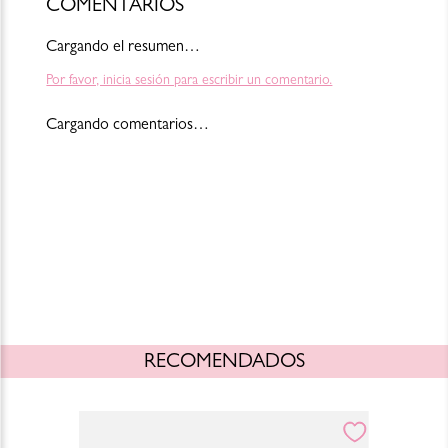
COMENTARIOS
Para consultar la información más actualizada y completa, por favor
revisa el empaque del producto o escríbenos a shop@blush-bar.com
Cargando el resumen…
Cambios y devoluciones:
https://www.blush-bar.com/la-
Por favor, inicia sesión para escribir un comentario.
marca/terminos-condiciones
Cargando comentarios…
RECOMENDADOS