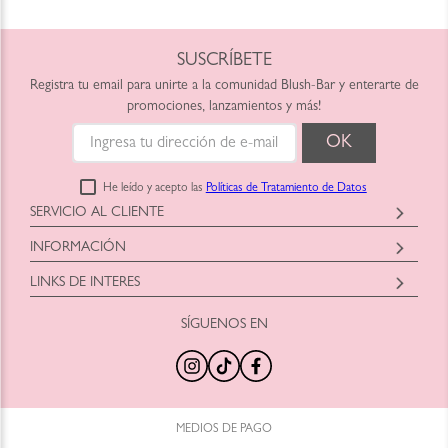
SUSCRÍBETE
Registra tu email para unirte a la comunidad Blush-Bar y enterarte de
promociones, lanzamientos y más!
He leído y acepto las
Políticas de Tratamiento de Datos
SERVICIO AL CLIENTE
Horario: Lunes a Viernes
INFORMACIÓN
9:00am a 6:00pm
Blush-Bar SAS
shop@blush-bar.com
LINKS DE INTERES
Correo:
shop@blush-bar.com
SÍGUENOS EN
¿Qué es Blush-Bar?
Marcas Cruelty Free
Nuestra Historia
Retira en Tienda
Nuestras Tiendas
Productos Nuevos
100% Original
Tamaños Minis
Trabaja con Nosotros
Programa de Reciclaje
MEDIOS DE PAGO
Preguntas Frecuentes
Blog Blush Bar