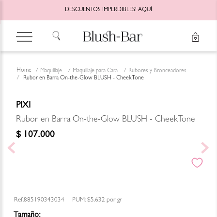
DESCUENTOS IMPERDIBLES!
AQUÍ
Maquillaje
Maquillaje para Cara
Rubores y Bronceadores
Rubor en Barra On-the-Glow BLUSH - CheekTone
PIXI
Rubor en Barra On-the-Glow BLUSH - CheekTone
$
107
.
000
885190343034
PUM:
$5.632
por
gr
Tamaño: