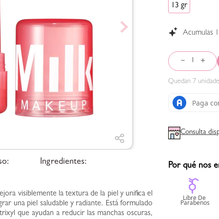
13 gr
Acumulas
－
＋
Quedan
7
unidade
Consulta dis
so:
Ingredientes:
Por qué nos e
a visiblemente la textura de la piel y unifica el
rar una piel saludable y radiante. Está formulado
rixyl que ayudan a reducir las manchas oscuras,