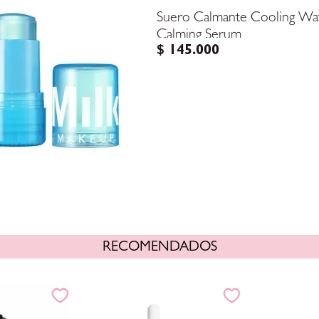
Suero Calmante Cooling Wate
Calming Serum
$
145
.
000
RECOMENDADOS