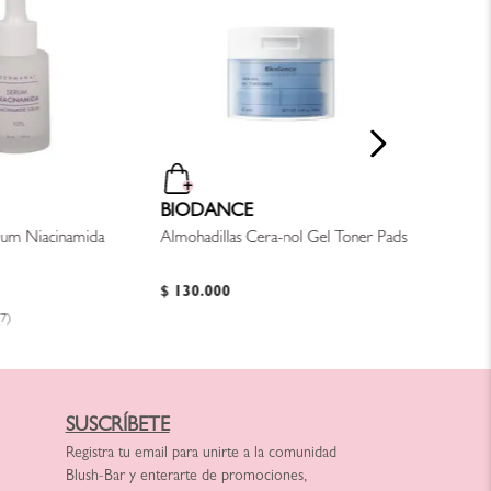
Suero Fac
+ Alpha A
$
105
.
00
BIODANCE
erum Niacinamida
Almohadillas Cera-nol Gel Toner Pads
$
130
.
000
(7)
SUSCRÍBETE
Registra tu email para unirte a la comunidad
Blush-Bar y enterarte de promociones,