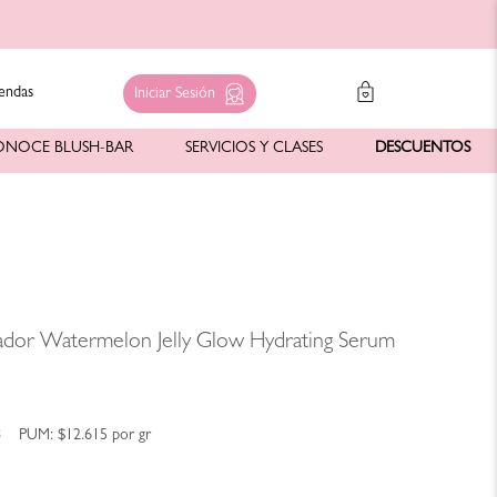
endas
Iniciar Sesión
ONOCE BLUSH-BAR
SERVICIOS Y CLASES
DESCUENTOS
ador Watermelon Jelly Glow Hydrating Serum
8
PUM:
$12.615
por
gr