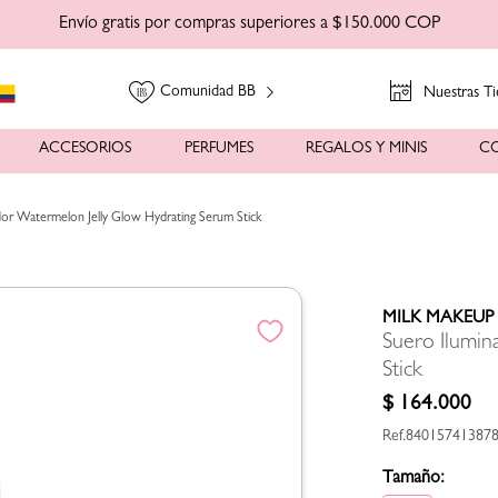
Envío gratis por compras superiores a $150.000 COP
Comunidad BB
Nuestras Ti
ACCESORIOS
PERFUMES
REGALOS Y MINIS
C
dor Watermelon Jelly Glow Hydrating Serum Stick
MILK MAKEUP
Suero Ilumin
Stick
$
164
.
000
84015741387
Tamaño: