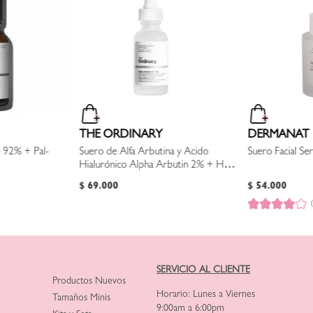
THE ORDINARY
DERMANAT
ne 92% + Pal-
Suero de Alfa Arbutina y Ácido
Suero Facial S
Hialurónico Alpha Arbutin 2% + HA
- 30 ml
$
69
.
000
$
54
.
000
SERVICIO AL CLIENTE
Productos Nuevos
Horario: Lunes a Viernes
Tamaños Minis
9:00am a 6:00pm