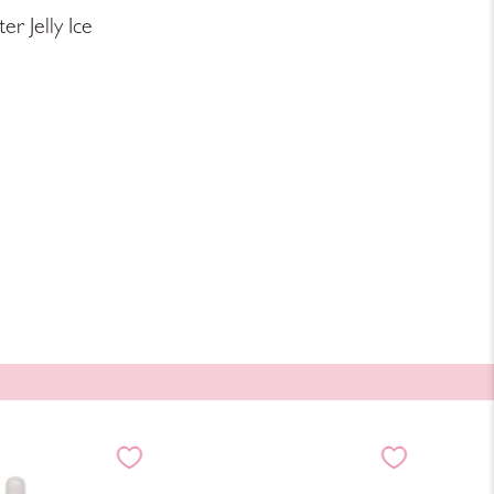
r Jelly Ice
NUEVO!
BEAUTY