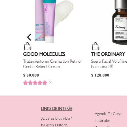
ightening
GOOD MOLECULES
THE ORDINARY
Tratamiento en Crema con Retinol
Suero Facial Volufili
Gentle Retinol Cream
Isoleucina 1%
$
50
.
000
$
128
.
000
(9)
LINKS DE INTERÉS
Agenda Tu Clase
¿Qué es Blush-Bar?
Tutoriales
Nuestra Historia