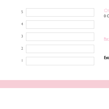
5 estrellas
0 C
4 estrellas
3 estrellas
Por
2 estrellas
Est
1 estrella