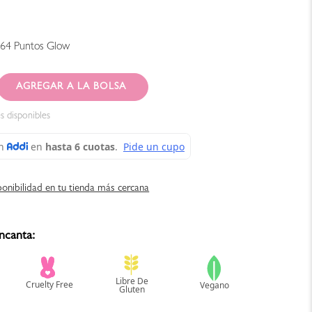
164
Puntos Glow
AGREGAR AL CARRITO
s disponibles
ponibilidad en tu tienda más cercana
ncanta: