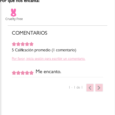
FRAGRANCE (PARFUM) , BENZYL ALCOHOL , [+/- TITANIUM
Por qué nos encanta:
DIOXIDE (CI 77891) , IRON OXIDES (CI 77491) , IRON OXIDES
(CI 77492) , IRON OXIDES (CI 77499) , BLUE 1 LAKE (CI 42090) ,
RED 7 LAKE (CI 15850) , RED 28 LAKE (CI 45410) , YELLOW 5
LAKE (CI 19140) , YELLOW 6 LAKE (CI 15985)]
Para consultar la información más actualizada y completa, por favor
revisa el empaque del producto o escríbenos a shop@blush-bar.com
COMENTARIOS
Cambios y devoluciones: https://www.blush-bar.com/la-
marca/terminos-condiciones
5 Calificación promedio
(1 comentario)
Por favor, inicia sesión para escribir un comentario.
Me encanto.
Comprador verificado
Enviado
10 meses atrás
por
Keyla
1 - 1
de
1
Tengo el Tono Red Velvet. Es muy lindo y deja esos
labios super suaves, Para las mejillas es también super.
Con muy poca cantidad.