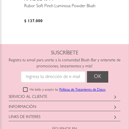
Rubor Soft Pinch Luminous Powder Blush
$
137
.
000
SUSCRÍBETE
Registra tu email para unirte a la comunidad Blush-Bar y enterarte de
promociones, lanzamientos y más!
He leído y acepto las
Políticas de Tratamiento de Datos
SERVICIO AL CLIENTE
Horario: Lunes a Viernes
INFORMACIÓN
9:00am a 6:00pm
Blush-Bar SAS
shop@blush-bar.com
LINKS DE INTERES
Correo:
shop@blush-bar.com