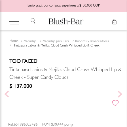
Envío gratis por compras superiores a $150.000 COP
Maquillaje
Maquillaje para Cara
Rubores y Bronceadores
Tinta para Labios & Mejillas Cloud Crush Whipped Lip & Cheek
TOO FACED
Tinta para Labios & Mejillas Cloud Crush Whipped Lip &
Cheek - Super Candy Clouds
$
137
.
000
651986023486
PUM:
$30.444
por
gr