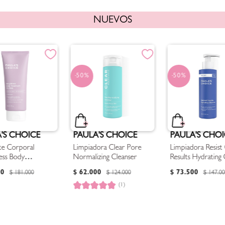
NUEVOS
50%
50%
'S CHOICE
PAULA'S CHOICE
PAULA'S CHOI
nte Corporal
Limpiadora Clear Pore
Limpiadora Resist
ess Body
Normalizing Cleanser
Results Hydrating 
ent 2% BHA
00
$
62
.
000
$
73
.
500
$
181
.
000
$
124
.
000
$
147
.
00
(1)