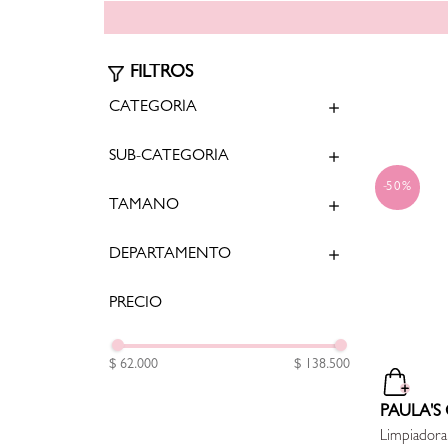
CATEGORÍA
SUB-CATEGORÍA
Limpiadoras y Desmaquillantes
(
3
)
Sueros y Tratamientos Faciales
(
1
)
50%
Hidratantes y Humectantes
(
1
)
TAMAÑO
Limpiadoras
(
3
)
Exfoliantes y Mascarillas
(
1
)
DEPARTAMENTO
50 mL
(
1
)
190 mL
(
2
)
60 ml
(
1
)
Cuidado Piel
(
6
)
210 ml
(
1
)
177 ml
(
1
)
$ 62.000
$ 138.500
PAULA'S
Limpiadora