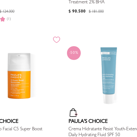
Treatment 2% BHA
$
90
.
500
$
124
.
000
$
181
.
000
(1)
50%
 CHOICE
PAULA'S CHOICE
o Facial C5 Super Boost
Crema Hidratante Resist Youth-Exten
Daily Hydrating Fluid SPF 50