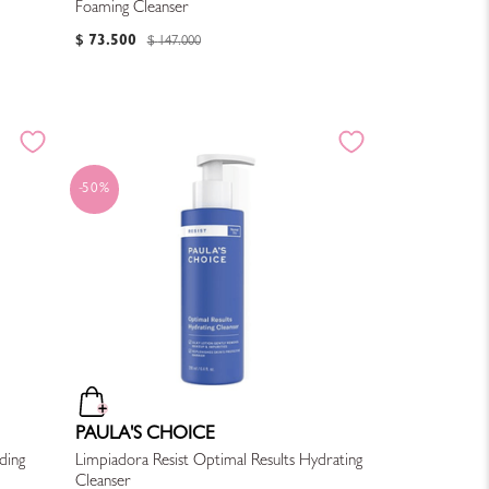
Foaming Cleanser
$
73
.
500
$
147
.
000
50%
PAULA'S CHOICE
ding
Limpiadora Resist Optimal Results Hydrating
Cleanser