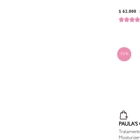
$
62
.
000
50%
PAULA'S
Tratamient
Moisturizer