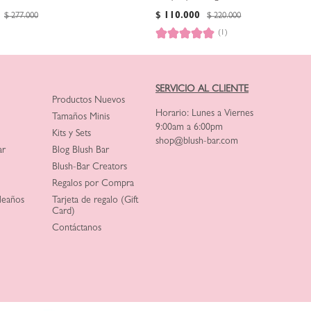
$
110
.
000
$
277
.
000
$
220
.
000
(1)
SERVICIO AL CLIENTE
Productos Nuevos
Horario: Lunes a Viernes
Tamaños Minis
9:00am a 6:00pm
Kits y Sets
shop@blush-bar.com
ar
Blog Blush Bar
Blush-Bar Creators
Regalos por Compra
leaños
Tarjeta de regalo (Gift
Card)
Contáctanos