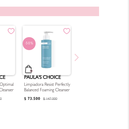
50%
CE
PAULA'S CHOICE
 Optimal
Limpiadora Resist Perfectly
Cleanser
Balanced Foaming Cleanser
$
73
.
500
0
$
147
.
000