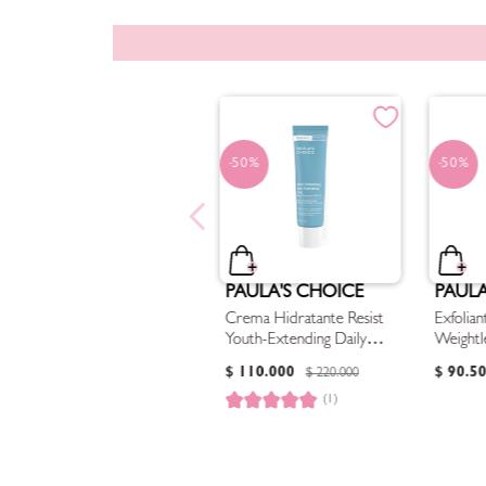
50%
50%
PAULA'S CHOICE
PAULA
Crema Hidratante Resist
Exfolia
Youth-Extending Daily
Weightl
Hydrating Fluid SPF 50
Treatm
$
110
.
000
$
90
.
5
$
220
.
000
(1)